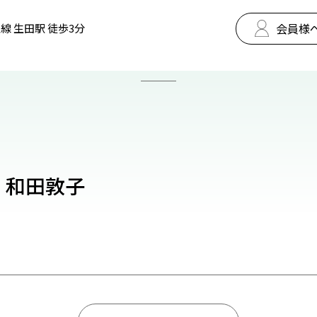
会員様
線 生田駅 徒歩3分
ﾝｸﾞ 和田敦子