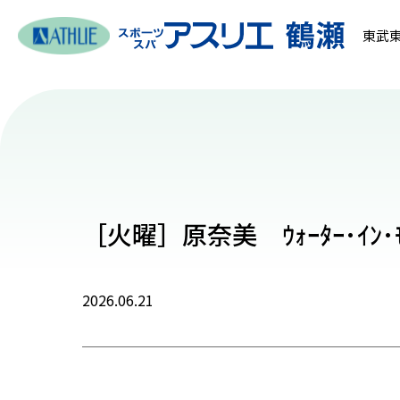
東武東
［火曜］原奈美 ｳｫｰﾀｰ･ｲﾝ
2026.06.21