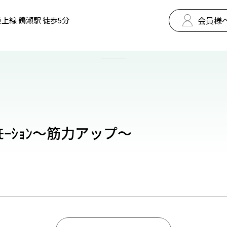
会員様
上線 鶴瀬駅 徒歩5分
･ﾓｰｼｮﾝ～筋力アップ～