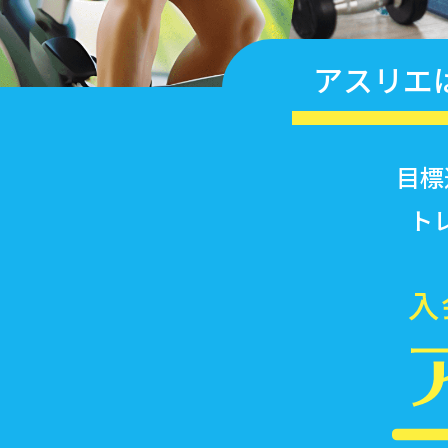
アスリエ
目標
ト