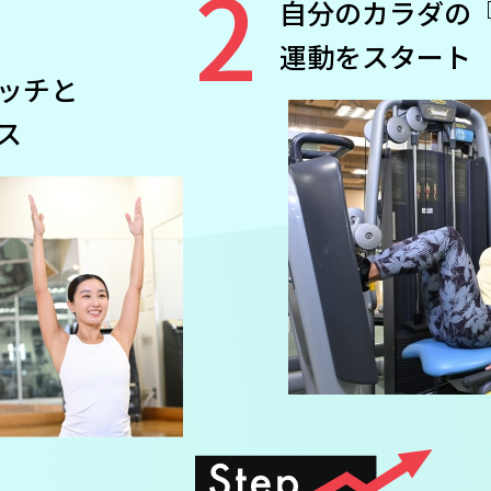
2
自分のカラダの
運動をスタート
ッチと
ス