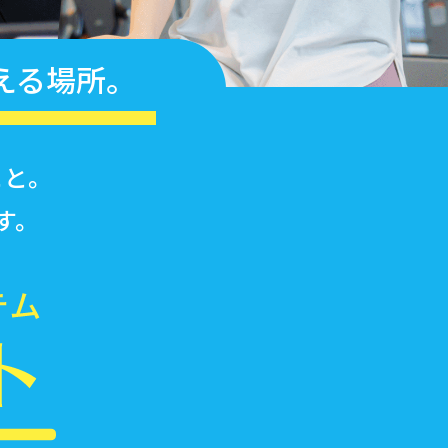
える場所。
こと。
す。