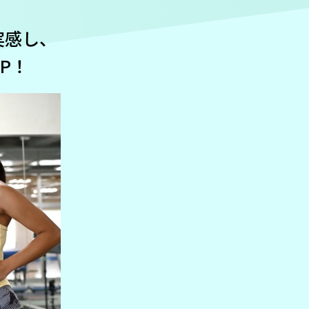
実感し、
P！