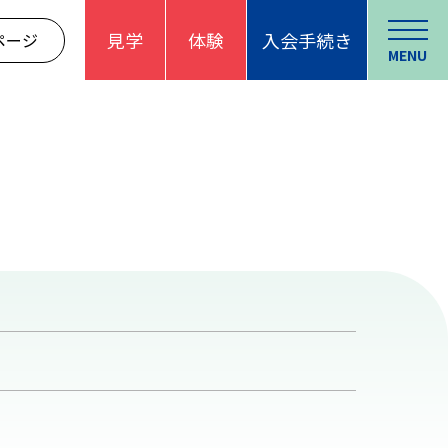
見学
体験
入会手続き
ページ
MENU