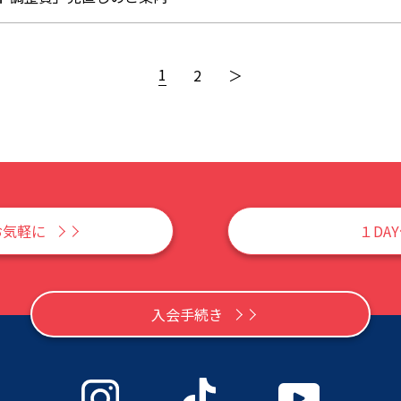
1
2
＞
お気軽に
１DA
入会手続き