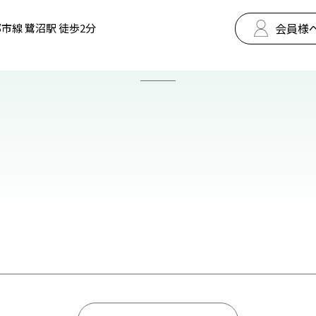
会員様
市線 鷺沼駅 徒歩2分