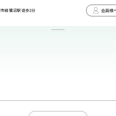
会員様
市線 鷺沼駅 徒歩2分