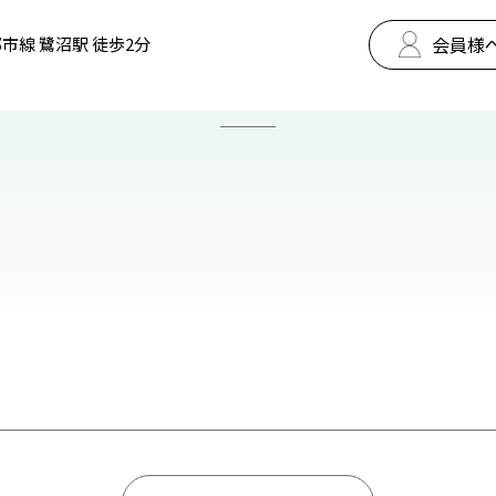
会員様
市線 鷺沼駅 徒歩2分