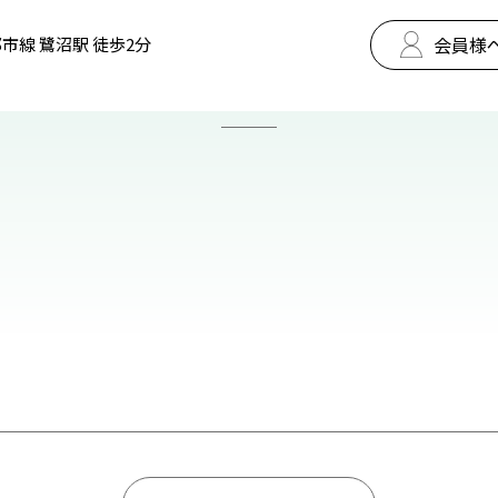
会員様
市線 鷺沼駅 徒歩2分