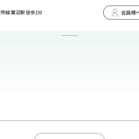
会員様
市線 鷺沼駅 徒歩2分