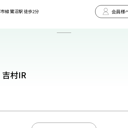
会員様
市線 鷺沼駅 徒歩2分
 吉村IR