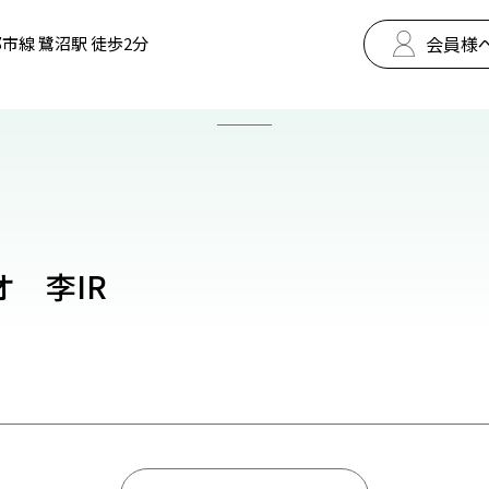
会員様
市線 鷺沼駅 徒歩2分
オ 李IR