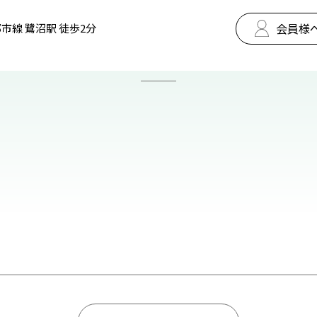
会員様
市線 鷺沼駅 徒歩2分