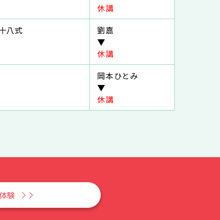
休講
十八式
劉嘉
▼
休講
岡本ひとみ
▼
休講
Y体験