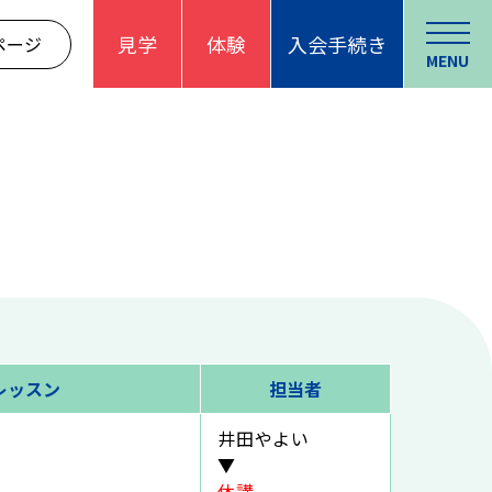
見学
体験
入会手続き
ページ
MENU
レッスン
担当者
井田やよい
▼
休講