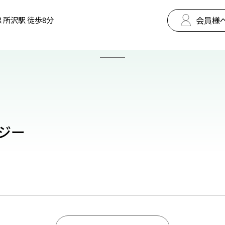
会員様
 所沢駅 徒歩8分
ナジー