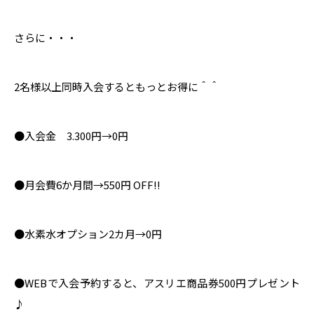
さらに・・・
2名様以上同時入会するともっとお得に＾＾
●入会金 3.300円→0円
●月会費6か月間→550円 OFF!!
●水素水オプション2カ月→0円
●WEBで入会予約すると、アスリエ商品券500円プレゼント
♪