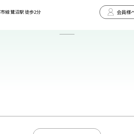
会員様
市線 鷺沼駅 徒歩2分