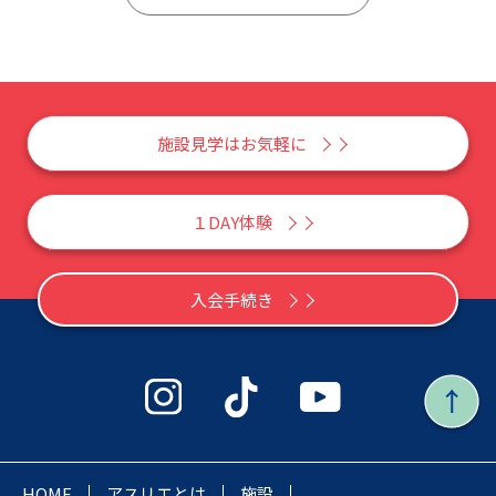
施設見学はお気軽に
１DAY体験
入会手続き
HOME
アスリエとは
施設