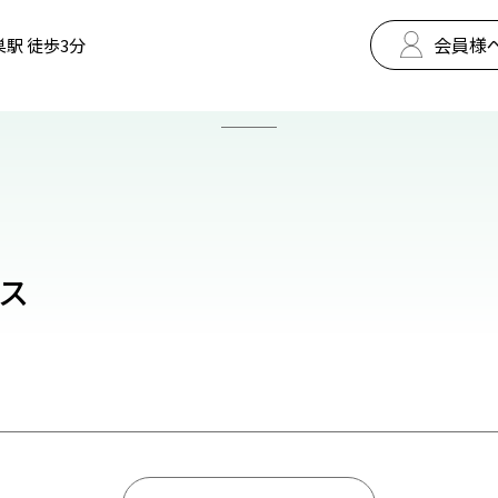
会員様
巣駅 徒歩3分
ィス