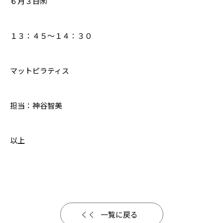
６月３日㈬
１３：４５～１４：３０
マットピラティス
担当：神谷智美
以上
一覧に戻る