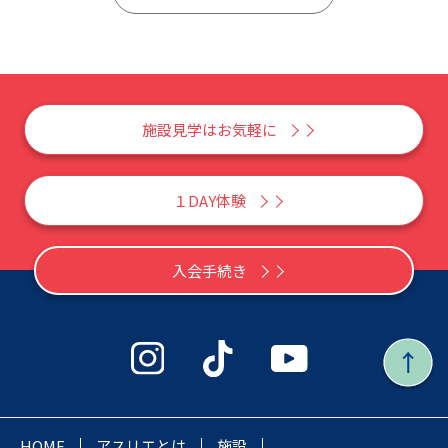
施設見学はお気軽に
１DAY体験
入会手続き
HOME
アスリエとは
施設