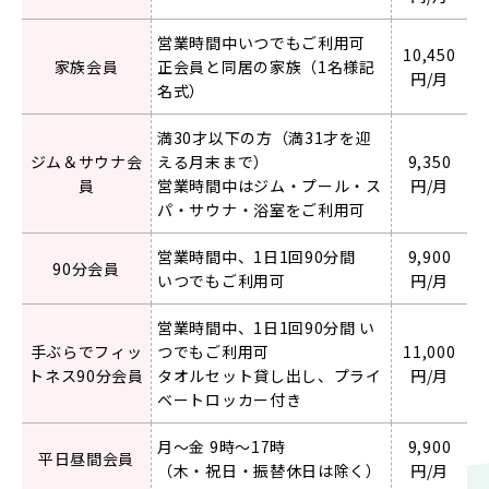
営業時間中いつでもご利⽤可
10,450
家族会員
正会員と同居の家族（1名様記
円/月
名式）
満30才以下の⽅（満31才を迎
ジム＆サウナ会
える⽉末まで）
9,350
員
営業時間中はジム‧プール‧ス
円/月
パ‧サウナ‧浴室をご利⽤可
営業時間中、1⽇1回90分間
9,900
90分会員
いつでもご利⽤可
円/月
営業時間中、1⽇1回90分間 い
手ぶらでフィッ
つでもご利⽤可
11,000
トネス90分会員
タオルセット貸し出し、プライ
円/月
ベートロッカー付き
⽉〜⾦ 9時〜17時
9,900
平⽇昼間会員
（⽊‧祝⽇‧振替休⽇は除く）
円/月