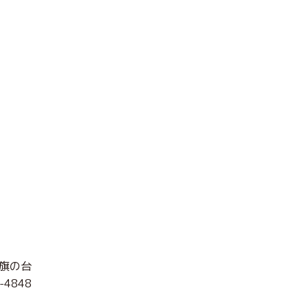
旗の台
-4848