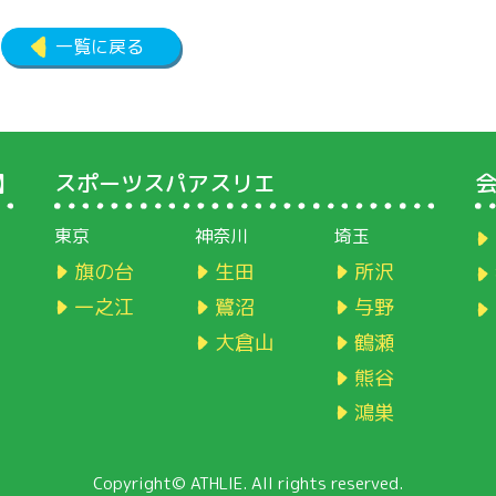
一覧に戻る
】
スポーツスパアスリエ
東京
神奈川
埼玉
旗の台
生田
所沢
一之江
鷺沼
与野
大倉山
鶴瀬
熊谷
鴻巣
Copyright© ATHLIE. All rights reserved.